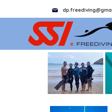
dp.freediving@gma