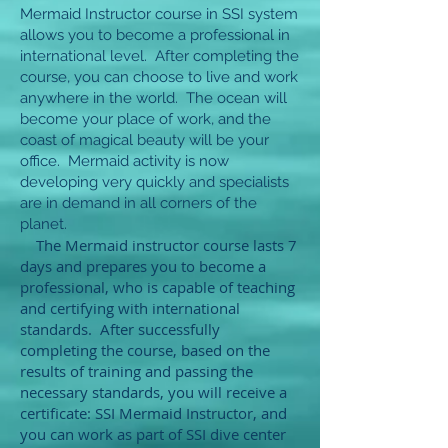
Mermaid Instructor course in SSI system
allows you to become a professional in
international level. After completing the
course, you can choose to live and work
anywhere in the world. The ocean will
become your place of work, and the
coast of magical beauty will be your
office. Mermaid activity is now
developing very quickly and specialists
are in demand in all corners of the
planet.
The Mermaid instructor course lasts 7
days and prepares you to become a
professional, who is capable of teaching
and certifying with international
standards. After successfully
completing the course, based on the
results of training and passing the
necessary standards, you will receive a
certificate: SSI Mermaid Instructor, and
you can work as part of SSI dive center