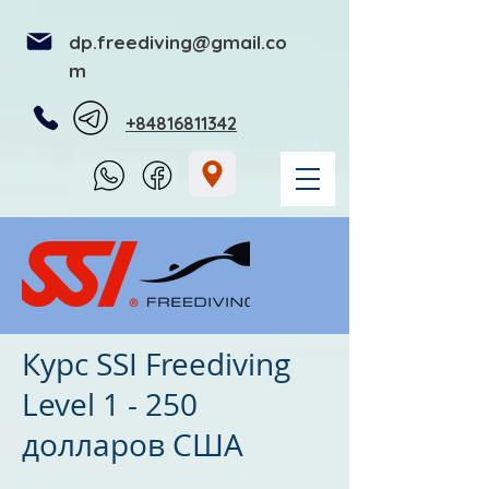
dp.freediving@gmail.co
m
+84816811342
Курс SSI Freediving
Level 1 - 250
долларов США