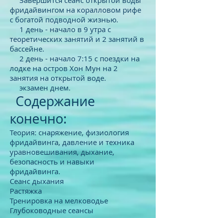
Завершится сеанс открытой воды
фридайвингом на коралловом рифе
с богатой подводной жизнью.
1 день - начало в 9 утра с
теоретических занятий и 2 занятий в
бассейне.
2 день - начало 7:15 с поездки на
лодке на остров Хон Мун на 2
занятия на открытой воде.
экзамен днем.
Содержание
конечно:
Теория: снаряжение, физиология
фридайвинга, давление и техника
уравновешивания, дыхание,
безопасность и навыки
фридайвинга.
Сеанс дыхания
Растяжка
Тренировка на мелководье
Глубоководные сеансы