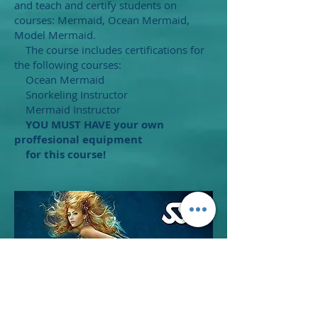
and teach and certify students on
courses: Mermaid, Ocean Mermaid,
Model Mermaid.
The course includes certifications for
the following courses:
Ocean Mermaid
Snorkeling Instructor
Mermaid Instructor
YOU MUST HAVE your own
proffesional equipment
for this course!