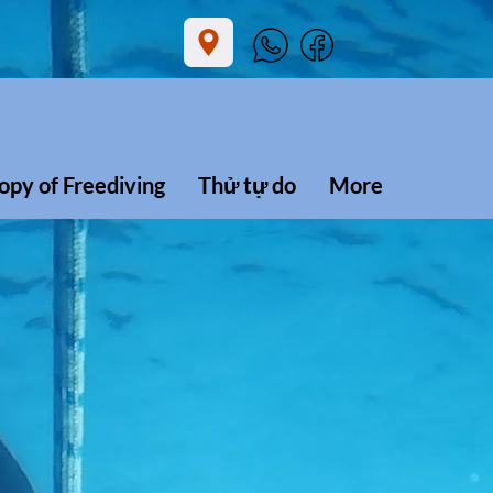
opy of Freediving
Thử tự do
More