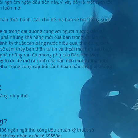
i nghiệm ngày đầu tiên này, vì vậy đây là một cách tốt
ạn luôn mở.
phần thực hành. Các chủ đề mà bạn sẽ học trong suốt
ẽ đi trong đại dương cùng với người hướng dẫn để
 phá những khả năng mới của bạn trong khi lặn chỉ
ành kỹ thuật cân bằng nước hiệu quả, thở đúng cách
n sẽ cảm thấy bản thân tự tin và thoải mái hơn sau buổi
ám phá những rạn đá phong phú của Đảo Hòn Mun
ống tự do để mở ra cánh cửa dẫn đến một vương quốc
 Nha Trang cung cấp bối cảnh hoàn hảo cho giải phóng
:
bằng, nhịp thở.
ì?
​
ngôn ngữ thủ công tiêu chuẩn kỹ thuật số
chứng nhận quốc tế SS558d