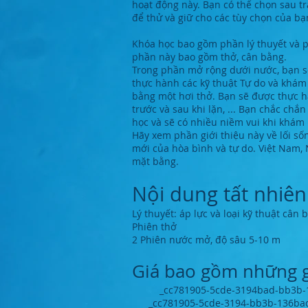
hoạt động này. Bạn có thể chọn sau trả
để thử và giữ cho các tùy chọn của b
Khóa học bao gồm phần lý thuyết và 
phần này bao gồm thở, cân bằng.
Trong phần mở rộng dưới nước, bạn s
thực hành các kỹ thuật Tự do và khám
bằng một hơi thở. Bạn sẽ được thực h
trước và sau khi lặn, ... Bạn chắc chắ
học và sẽ có nhiều niềm vui khi kh
Hãy xem phần giới thiệu này về lối s
mới của hòa bình và tự do. Việt Nam,
mặt bằng.
Nội dung tất nhiên
Lý thuyết: áp lực và loại kỹ thuật cân 
Phiên thở
2 Phiên nước mở, độ sâu 5-10 m
Giá bao gồm những g
_cc781905-5cde-3194bad-bb3b-136 
_cc781905-5cde-3194-bb3b-136bad 