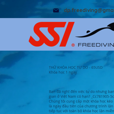
dp.freediving@gma
THỬ KHÓA HỌC TỰ DO - 65USD
Khóa học 1 ngày
Bạn đã nghĩ đến việc tự do nhưng bạn
gian ở Việt Nam có hạn? _Cc781905-
Chúng tôi cung cấp một khóa học kéo d
là ngày đầu tiên của chương trình lặn 
tiếp tục với toàn bộ khóa học lặn miễ