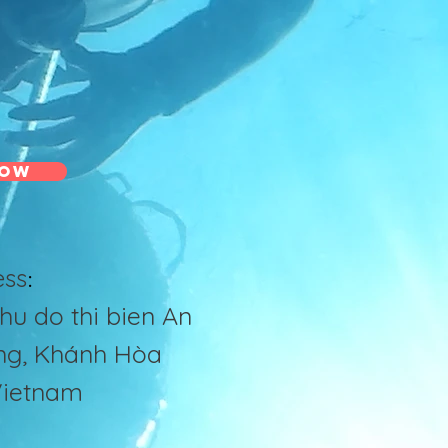
now
ess
:
hu do thi bien An
ang, Khánh Hòa
Vietnam