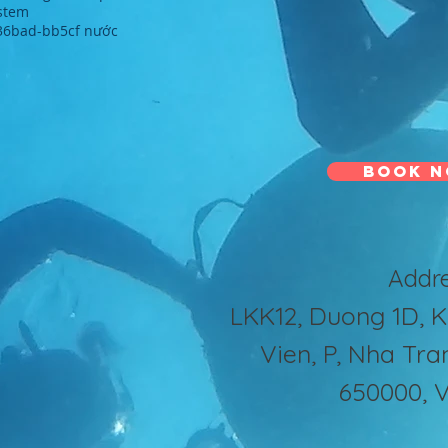
stem
6bad-bb5cf nước
Book 
Addr
LKK12, Duong 1D, K
Vien, P, Nha Tr
650000, 