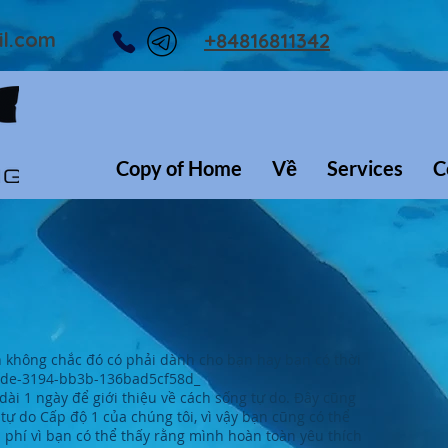
il.com
+84816811342
Copy of Home
Về
Services
C
 không chắc đó có phải dành cho bạn hay bạn có thời
5cde-3194-bb3b-136bad5cf58d_
ài 1 ngày để giới thiệu về cách sống tự do. Đây cũng
tự do Cấp độ 1 của chúng tôi, vì vậy bạn cũng có thể
n phí vì bạn có thể thấy rằng mình hoàn toàn yêu thích